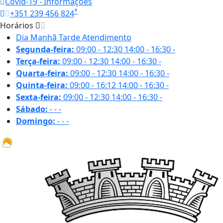
Covid-19 - Informações
*
+351 239 456 824
Horários
Dia
Manhã
Tarde
Atendimento
Segunda-feira:
09:00 - 12:30
14:00 - 16:30
-
Terça-feira:
09:00 - 12:30
14:00 - 16:30
-
Quarta-feira:
09:00 - 12:30
14:00 - 16:30
-
Quinta-feira:
09:00 - 16:12
14:00 - 16:30
-
Sexta-feira:
09:00 - 12:30
14:00 - 16:30
-
Sábado:
-
-
-
Domingo:
-
-
-
29.3 ºC