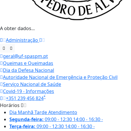
A obter dados...
Administração
geral@uf-spaspm.pt
Queimas e Queimadas
Dia da Defesa Nacional
Autoridade Nacional de Emergência e Proteção Civil
Serviço Nacional de Saúde
Covid-19 - Informações
*
+351 239 456 824
Horários
Dia
Manhã
Tarde
Atendimento
Segunda-feira:
09:00 - 12:30
14:00 - 16:30
-
Terça-feira:
09:00 - 12:30
14:00 - 16:30
-