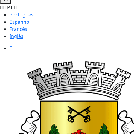
PT
Português
Espanhol
Francês
Inglês