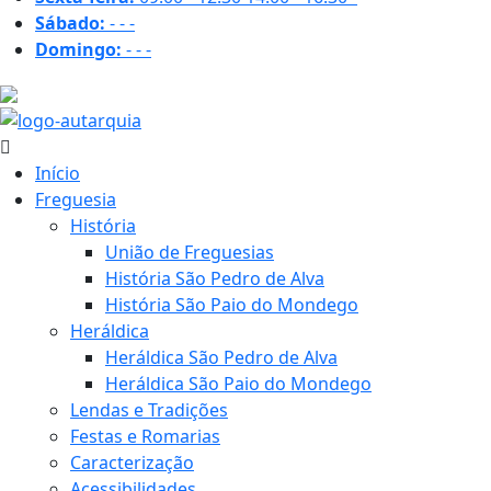
Sábado:
-
-
-
Domingo:
-
-
-
29.8 ºC
Início
Freguesia
História
União de Freguesias
História São Pedro de Alva
História São Paio do Mondego
Heráldica
Heráldica São Pedro de Alva
Heráldica São Paio do Mondego
Lendas e Tradições
Festas e Romarias
Caracterização
Acessibilidades