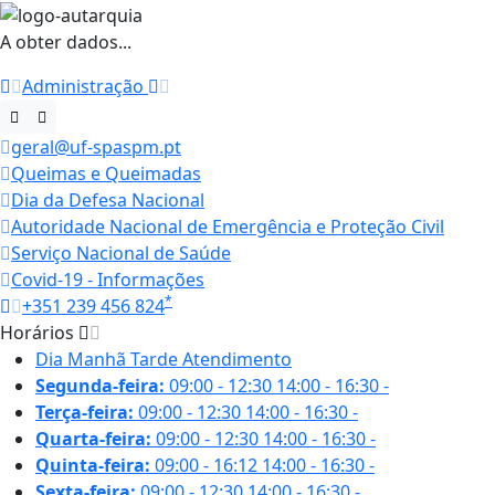
A obter dados...
Administração
geral@uf-spaspm.pt
Queimas e Queimadas
Dia da Defesa Nacional
Autoridade Nacional de Emergência e Proteção Civil
Serviço Nacional de Saúde
Covid-19 - Informações
*
+351 239 456 824
Horários
Dia
Manhã
Tarde
Atendimento
Segunda-feira:
09:00 - 12:30
14:00 - 16:30
-
Terça-feira:
09:00 - 12:30
14:00 - 16:30
-
Quarta-feira:
09:00 - 12:30
14:00 - 16:30
-
Quinta-feira:
09:00 - 16:12
14:00 - 16:30
-
Sexta-feira:
09:00 - 12:30
14:00 - 16:30
-