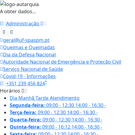
A obter dados...
Administração
geral@uf-spaspm.pt
Queimas e Queimadas
Dia da Defesa Nacional
Autoridade Nacional de Emergência e Proteção Civil
Serviço Nacional de Saúde
Covid-19 - Informações
*
+351 239 456 824
Horários
Dia
Manhã
Tarde
Atendimento
Segunda-feira:
09:00 - 12:30
14:00 - 16:30
-
Terça-feira:
09:00 - 12:30
14:00 - 16:30
-
Quarta-feira:
09:00 - 12:30
14:00 - 16:30
-
Quinta-feira:
09:00 - 16:12
14:00 - 16:30
-
Sexta-feira:
09:00 - 12:30
14:00 - 16:30
-