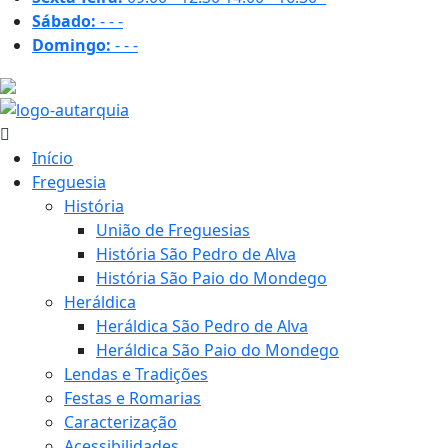
Sábado:
-
-
-
Domingo:
-
-
-
31.8 ºC
Início
Freguesia
História
União de Freguesias
História São Pedro de Alva
História São Paio do Mondego
Heráldica
Heráldica São Pedro de Alva
Heráldica São Paio do Mondego
Lendas e Tradições
Festas e Romarias
Caracterização
Acessibilidades