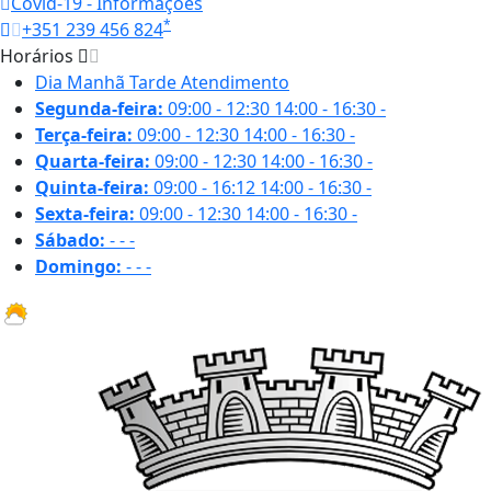
Covid-19 - Informações
*
+351 239 456 824
Horários
Dia
Manhã
Tarde
Atendimento
Segunda-feira:
09:00 - 12:30
14:00 - 16:30
-
Terça-feira:
09:00 - 12:30
14:00 - 16:30
-
Quarta-feira:
09:00 - 12:30
14:00 - 16:30
-
Quinta-feira:
09:00 - 16:12
14:00 - 16:30
-
Sexta-feira:
09:00 - 12:30
14:00 - 16:30
-
Sábado:
-
-
-
Domingo:
-
-
-
31.1 ºC