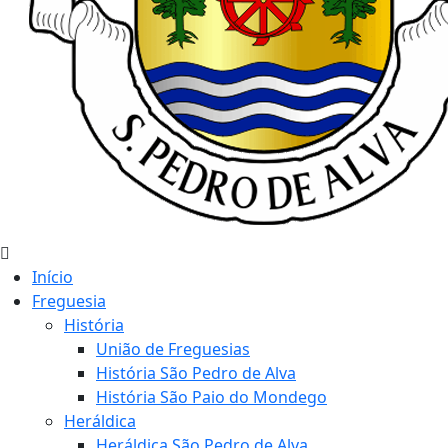
Início
Freguesia
História
União de Freguesias
História São Pedro de Alva
História São Paio do Mondego
Heráldica
Heráldica São Pedro de Alva