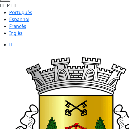
PT
Português
Espanhol
Francês
Inglês