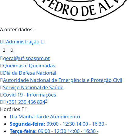
A obter dados...
Administração
geral@uf-spaspm.pt
Queimas e Queimadas
Dia da Defesa Nacional
Autoridade Nacional de Emergência e Proteção Civil
Serviço Nacional de Saúde
Covid-19 - Informações
*
+351 239 456 824
Horários
Dia
Manhã
Tarde
Atendimento
Segunda-feira:
09:00 - 12:30
14:00 - 16:30
-
Terça-feira:
09:00 - 12:30
14:00 - 16:30
-