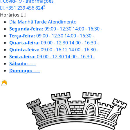
Covid-19 - Informações
*
+351 239 456 824
Horários
Dia
Manhã
Tarde
Atendimento
Segunda-feira:
09:00 - 12:30
14:00 - 16:30
-
Terça-feira:
09:00 - 12:30
14:00 - 16:30
-
Quarta-feira:
09:00 - 12:30
14:00 - 16:30
-
Quinta-feira:
09:00 - 16:12
14:00 - 16:30
-
Sexta-feira:
09:00 - 12:30
14:00 - 16:30
-
Sábado:
-
-
-
Domingo:
-
-
-
32.2 ºC