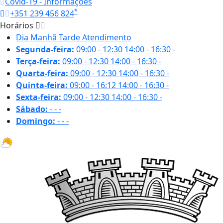
Covid-19 - Informações
*
+351 239 456 824
Horários
Dia
Manhã
Tarde
Atendimento
Segunda-feira:
09:00 - 12:30
14:00 - 16:30
-
Terça-feira:
09:00 - 12:30
14:00 - 16:30
-
Quarta-feira:
09:00 - 12:30
14:00 - 16:30
-
Quinta-feira:
09:00 - 16:12
14:00 - 16:30
-
Sexta-feira:
09:00 - 12:30
14:00 - 16:30
-
Sábado:
-
-
-
Domingo:
-
-
-
31.1 ºC