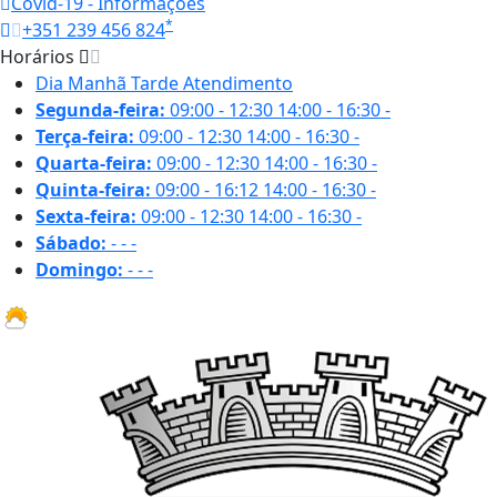
Covid-19 - Informações
*
+351 239 456 824
Horários
Dia
Manhã
Tarde
Atendimento
Segunda-feira:
09:00 - 12:30
14:00 - 16:30
-
Terça-feira:
09:00 - 12:30
14:00 - 16:30
-
Quarta-feira:
09:00 - 12:30
14:00 - 16:30
-
Quinta-feira:
09:00 - 16:12
14:00 - 16:30
-
Sexta-feira:
09:00 - 12:30
14:00 - 16:30
-
Sábado:
-
-
-
Domingo:
-
-
-
31.8 ºC