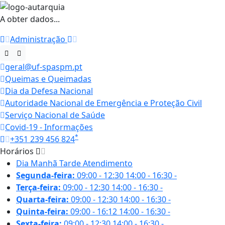
A obter dados...
Administração
geral@uf-spaspm.pt
Queimas e Queimadas
Dia da Defesa Nacional
Autoridade Nacional de Emergência e Proteção Civil
Serviço Nacional de Saúde
Covid-19 - Informações
*
+351 239 456 824
Horários
Dia
Manhã
Tarde
Atendimento
Segunda-feira:
09:00 - 12:30
14:00 - 16:30
-
Terça-feira:
09:00 - 12:30
14:00 - 16:30
-
Quarta-feira:
09:00 - 12:30
14:00 - 16:30
-
Quinta-feira:
09:00 - 16:12
14:00 - 16:30
-
Sexta-feira:
09:00 - 12:30
14:00 - 16:30
-