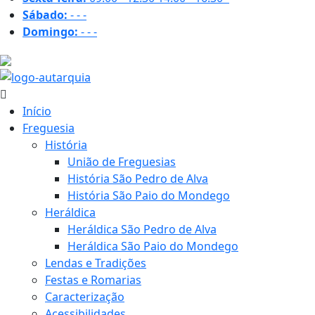
Sábado:
-
-
-
Domingo:
-
-
-
31.1 ºC
Início
Freguesia
História
União de Freguesias
História São Pedro de Alva
História São Paio do Mondego
Heráldica
Heráldica São Pedro de Alva
Heráldica São Paio do Mondego
Lendas e Tradições
Festas e Romarias
Caracterização
Acessibilidades