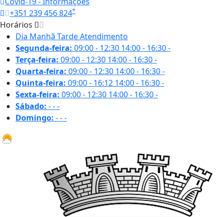
Covid-19 - Informações
*
+351 239 456 824
Horários
Dia
Manhã
Tarde
Atendimento
Segunda-feira:
09:00 - 12:30
14:00 - 16:30
-
Terça-feira:
09:00 - 12:30
14:00 - 16:30
-
Quarta-feira:
09:00 - 12:30
14:00 - 16:30
-
Quinta-feira:
09:00 - 16:12
14:00 - 16:30
-
Sexta-feira:
09:00 - 12:30
14:00 - 16:30
-
Sábado:
-
-
-
Domingo:
-
-
-
31.6 ºC