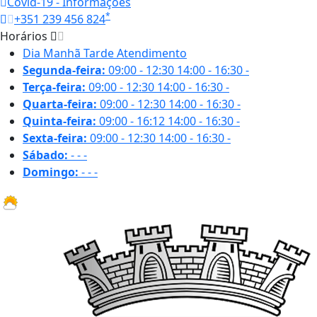
Covid-19 - Informações
*
+351 239 456 824
Horários
Dia
Manhã
Tarde
Atendimento
Segunda-feira:
09:00 - 12:30
14:00 - 16:30
-
Terça-feira:
09:00 - 12:30
14:00 - 16:30
-
Quarta-feira:
09:00 - 12:30
14:00 - 16:30
-
Quinta-feira:
09:00 - 16:12
14:00 - 16:30
-
Sexta-feira:
09:00 - 12:30
14:00 - 16:30
-
Sábado:
-
-
-
Domingo:
-
-
-
32.2 ºC