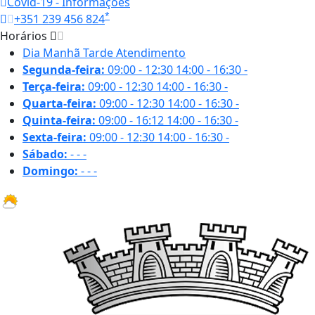
Covid-19 - Informações
*
+351 239 456 824
Horários
Dia
Manhã
Tarde
Atendimento
Segunda-feira:
09:00 - 12:30
14:00 - 16:30
-
Terça-feira:
09:00 - 12:30
14:00 - 16:30
-
Quarta-feira:
09:00 - 12:30
14:00 - 16:30
-
Quinta-feira:
09:00 - 16:12
14:00 - 16:30
-
Sexta-feira:
09:00 - 12:30
14:00 - 16:30
-
Sábado:
-
-
-
Domingo:
-
-
-
32.2 ºC