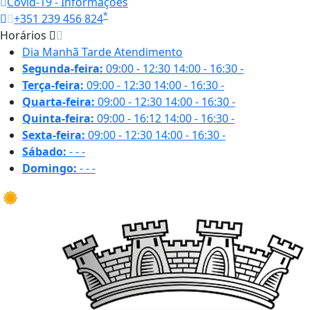
Covid-19 - Informações
*
+351 239 456 824
Horários
Dia
Manhã
Tarde
Atendimento
Segunda-feira:
09:00 - 12:30
14:00 - 16:30
-
Terça-feira:
09:00 - 12:30
14:00 - 16:30
-
Quarta-feira:
09:00 - 12:30
14:00 - 16:30
-
Quinta-feira:
09:00 - 16:12
14:00 - 16:30
-
Sexta-feira:
09:00 - 12:30
14:00 - 16:30
-
Sábado:
-
-
-
Domingo:
-
-
-
30.4 ºC