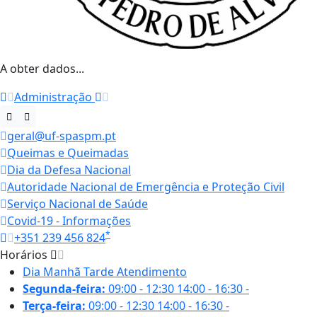
A obter dados...
Administração
geral@uf-spaspm.pt
Queimas e Queimadas
Dia da Defesa Nacional
Autoridade Nacional de Emergência e Proteção Civil
Serviço Nacional de Saúde
Covid-19 - Informações
*
+351 239 456 824
Horários
Dia
Manhã
Tarde
Atendimento
Segunda-feira:
09:00 - 12:30
14:00 - 16:30
-
Terça-feira:
09:00 - 12:30
14:00 - 16:30
-