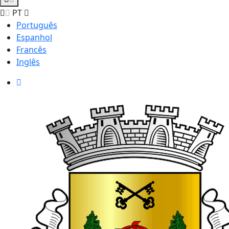
PT
Português
Espanhol
Francês
Inglês