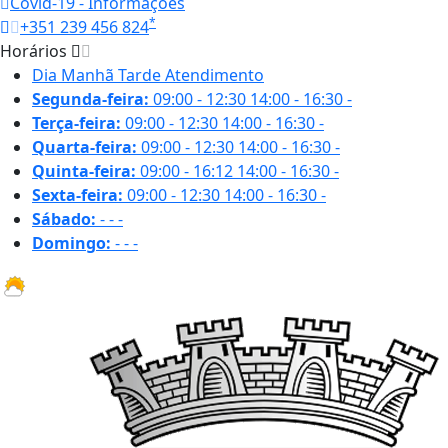
Covid-19 - Informações
*
+351 239 456 824
Horários
Dia
Manhã
Tarde
Atendimento
Segunda-feira:
09:00 - 12:30
14:00 - 16:30
-
Terça-feira:
09:00 - 12:30
14:00 - 16:30
-
Quarta-feira:
09:00 - 12:30
14:00 - 16:30
-
Quinta-feira:
09:00 - 16:12
14:00 - 16:30
-
Sexta-feira:
09:00 - 12:30
14:00 - 16:30
-
Sábado:
-
-
-
Domingo:
-
-
-
31.1 ºC