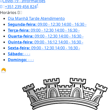
Covid-19 - Informações
*
+351 239 456 824
Horários
Dia
Manhã
Tarde
Atendimento
Segunda-feira:
09:00 - 12:30
14:00 - 16:30
-
Terça-feira:
09:00 - 12:30
14:00 - 16:30
-
Quarta-feira:
09:00 - 12:30
14:00 - 16:30
-
Quinta-feira:
09:00 - 16:12
14:00 - 16:30
-
Sexta-feira:
09:00 - 12:30
14:00 - 16:30
-
Sábado:
-
-
-
Domingo:
-
-
-
31.1 ºC