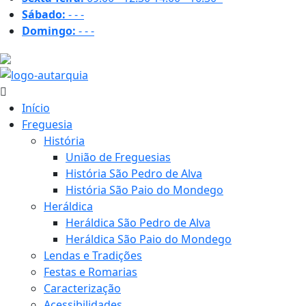
Sábado:
-
-
-
Domingo:
-
-
-
29.3 ºC
Início
Freguesia
História
União de Freguesias
História São Pedro de Alva
História São Paio do Mondego
Heráldica
Heráldica São Pedro de Alva
Heráldica São Paio do Mondego
Lendas e Tradições
Festas e Romarias
Caracterização
Acessibilidades