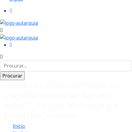
Concluída a pavimentação do
troço da estrada de ligação
entre S. Paio de Mondego e o
limite do Concelho
Início