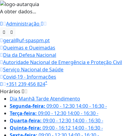
A obter dados...
Administração
geral@uf-spaspm.pt
Queimas e Queimadas
Dia da Defesa Nacional
Autoridade Nacional de Emergência e Proteção Civil
Serviço Nacional de Saúde
Covid-19 - Informações
*
+351 239 456 824
Horários
Dia
Manhã
Tarde
Atendimento
Segunda-feira:
09:00 - 12:30
14:00 - 16:30
-
Terça-feira:
09:00 - 12:30
14:00 - 16:30
-
Quarta-feira:
09:00 - 12:30
14:00 - 16:30
-
Quinta-feira:
09:00 - 16:12
14:00 - 16:30
-
Sexta-feira:
09:00 - 12:30
14:00 - 16:30
-