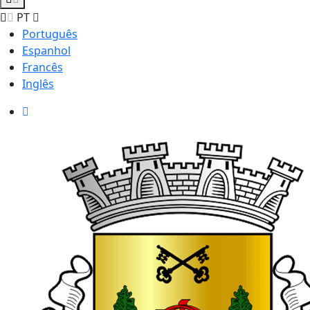
PT
Português
Espanhol
Francês
Inglês