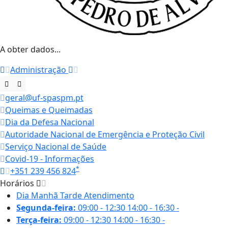
A obter dados...
Administração
geral@uf-spaspm.pt
Queimas e Queimadas
Dia da Defesa Nacional
Autoridade Nacional de Emergência e Proteção Civil
Serviço Nacional de Saúde
Covid-19 - Informações
*
+351 239 456 824
Horários
Dia
Manhã
Tarde
Atendimento
Segunda-feira:
09:00 - 12:30
14:00 - 16:30
-
Terça-feira:
09:00 - 12:30
14:00 - 16:30
-