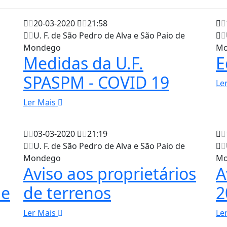
20-03-2020
21:58
U. F. de São Pedro de Alva e São Paio de
Mondego
Mo
Medidas da U.F.
E
SPASPM - COVID 19
Le
Ler Mais
03-03-2020
21:19
U. F. de São Pedro de Alva e São Paio de
Mondego
Mo
Aviso aos proprietários
A
de
de terrenos
2
Ler Mais
Le