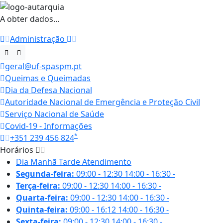
A obter dados...
Administração
geral@uf-spaspm.pt
Queimas e Queimadas
Dia da Defesa Nacional
Autoridade Nacional de Emergência e Proteção Civil
Serviço Nacional de Saúde
Covid-19 - Informações
*
+351 239 456 824
Horários
Dia
Manhã
Tarde
Atendimento
Segunda-feira:
09:00 - 12:30
14:00 - 16:30
-
Terça-feira:
09:00 - 12:30
14:00 - 16:30
-
Quarta-feira:
09:00 - 12:30
14:00 - 16:30
-
Quinta-feira:
09:00 - 16:12
14:00 - 16:30
-
Sexta-feira:
09:00 - 12:30
14:00 - 16:30
-