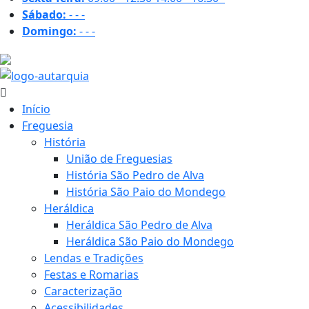
Sábado:
-
-
-
Domingo:
-
-
-
30.4 ºC
Início
Freguesia
História
União de Freguesias
História São Pedro de Alva
História São Paio do Mondego
Heráldica
Heráldica São Pedro de Alva
Heráldica São Paio do Mondego
Lendas e Tradições
Festas e Romarias
Caracterização
Acessibilidades