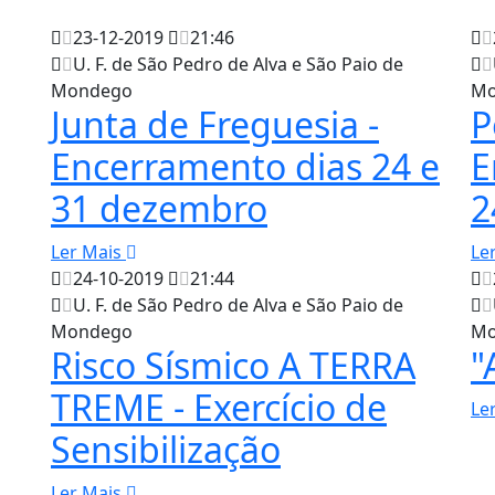
23-12-2019
21:46
U. F. de São Pedro de Alva e São Paio de
Mondego
Mo
Junta de Freguesia -
P
Encerramento dias 24 e
E
31 dezembro
2
Ler Mais
Le
24-10-2019
21:44
U. F. de São Pedro de Alva e São Paio de
Mondego
Mo
Risco Sísmico A TERRA
"
TREME - Exercício de
Le
Sensibilização
Ler Mais