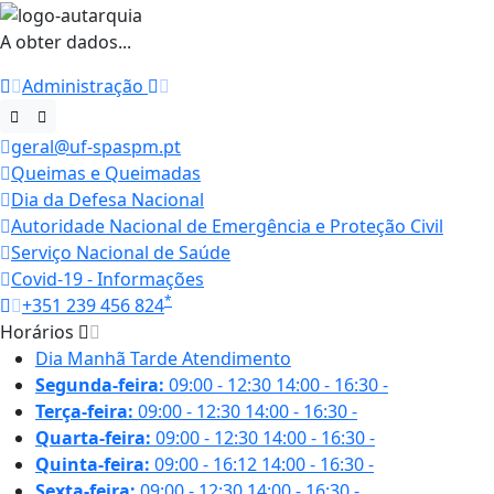
A obter dados...
Administração
geral@uf-spaspm.pt
Queimas e Queimadas
Dia da Defesa Nacional
Autoridade Nacional de Emergência e Proteção Civil
Serviço Nacional de Saúde
Covid-19 - Informações
*
+351 239 456 824
Horários
Dia
Manhã
Tarde
Atendimento
Segunda-feira:
09:00 - 12:30
14:00 - 16:30
-
Terça-feira:
09:00 - 12:30
14:00 - 16:30
-
Quarta-feira:
09:00 - 12:30
14:00 - 16:30
-
Quinta-feira:
09:00 - 16:12
14:00 - 16:30
-
Sexta-feira:
09:00 - 12:30
14:00 - 16:30
-