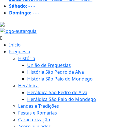
Sábado:
-
-
-
Domingo:
-
-
-
32.2 ºC
Início
Freguesia
História
União de Freguesias
História São Pedro de Alva
História São Paio do Mondego
Heráldica
Heráldica São Pedro de Alva
Heráldica São Paio do Mondego
Lendas e Tradições
Festas e Romarias
Caracterização
Acessibilidades