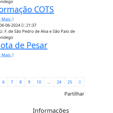
ndego
ormação COTS
r Mais
06-06-2024
21:37
U. F. de São Pedro de Alva e São Paio de
ndego
ota de Pesar
r Mais
6
7
8
9
10
...
24
25
Partilhar
Informações