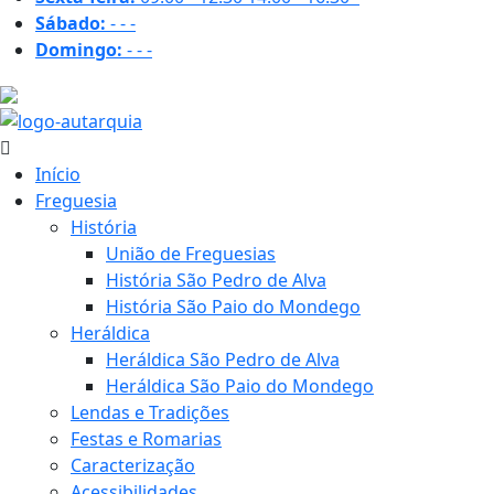
Sábado:
-
-
-
Domingo:
-
-
-
32.2 ºC
Início
Freguesia
História
União de Freguesias
História São Pedro de Alva
História São Paio do Mondego
Heráldica
Heráldica São Pedro de Alva
Heráldica São Paio do Mondego
Lendas e Tradições
Festas e Romarias
Caracterização
Acessibilidades