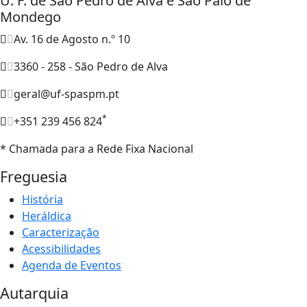
U. F. de São Pedro de Alva e São Paio de
Mondego
Av. 16 de Agosto n.º 10
3360 - 258 - São Pedro de Alva
geral@uf-spaspm.pt
*
+351 239 456 824
* Chamada para a Rede Fixa Nacional
Freguesia
História
Heráldica
Caracterização
Acessibilidades
Agenda de Eventos
Autarquia