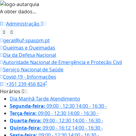
A obter dados...
Administração
geral@uf-spaspm.pt
Queimas e Queimadas
Dia da Defesa Nacional
Autoridade Nacional de Emergência e Proteção Civil
Serviço Nacional de Saúde
Covid-19 - Informações
*
+351 239 456 824
Horários
Dia
Manhã
Tarde
Atendimento
Segunda-feira:
09:00 - 12:30
14:00 - 16:30
-
Terça-feira:
09:00 - 12:30
14:00 - 16:30
-
Quarta-feira:
09:00 - 12:30
14:00 - 16:30
-
Quinta-feira:
09:00 - 16:12
14:00 - 16:30
-
Sexta-feira:
09:00 - 12:30
14:00 - 16:30
-