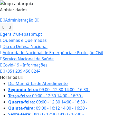
A obter dados...
Administração
geral@uf-spaspm.pt
Queimas e Queimadas
Dia da Defesa Nacional
Autoridade Nacional de Emergência e Proteção Civil
Serviço Nacional de Saúde
Covid-19 - Informações
*
+351 239 456 824
Horários
Dia
Manhã
Tarde
Atendimento
Segunda-feira:
09:00 - 12:30
14:00 - 16:30
-
Terça-feira:
09:00 - 12:30
14:00 - 16:30
-
Quarta-feira:
09:00 - 12:30
14:00 - 16:30
-
Quinta-feira:
09:00 - 16:12
14:00 - 16:30
-
Sexta-feira:
09:00 - 12:30
14:00 - 16:30
-