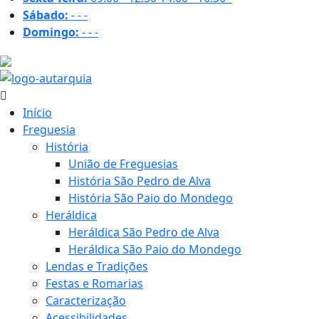
Sábado:
-
-
-
Domingo:
-
-
-
29.3 ºC
Início
Freguesia
História
União de Freguesias
História São Pedro de Alva
História São Paio do Mondego
Heráldica
Heráldica São Pedro de Alva
Heráldica São Paio do Mondego
Lendas e Tradições
Festas e Romarias
Caracterização
Acessibilidades