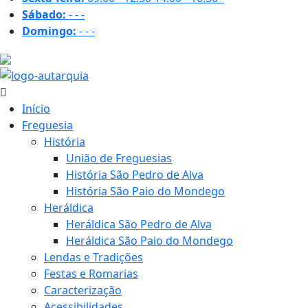
Sábado:
-
-
-
Domingo:
-
-
-
32.2 ºC
Início
Freguesia
História
União de Freguesias
História São Pedro de Alva
História São Paio do Mondego
Heráldica
Heráldica São Pedro de Alva
Heráldica São Paio do Mondego
Lendas e Tradições
Festas e Romarias
Caracterização
Acessibilidades