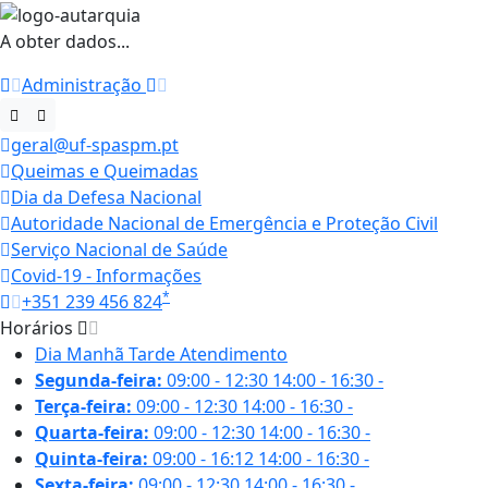
A obter dados...
Administração
geral@uf-spaspm.pt
Queimas e Queimadas
Dia da Defesa Nacional
Autoridade Nacional de Emergência e Proteção Civil
Serviço Nacional de Saúde
Covid-19 - Informações
*
+351 239 456 824
Horários
Dia
Manhã
Tarde
Atendimento
Segunda-feira:
09:00 - 12:30
14:00 - 16:30
-
Terça-feira:
09:00 - 12:30
14:00 - 16:30
-
Quarta-feira:
09:00 - 12:30
14:00 - 16:30
-
Quinta-feira:
09:00 - 16:12
14:00 - 16:30
-
Sexta-feira:
09:00 - 12:30
14:00 - 16:30
-