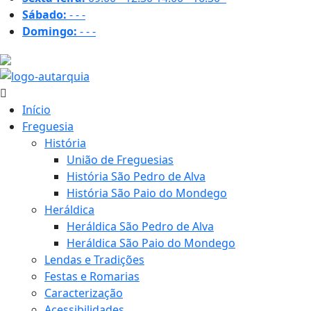
Sábado:
-
-
-
Domingo:
-
-
-
32.2 ºC
Início
Freguesia
História
União de Freguesias
História São Pedro de Alva
História São Paio do Mondego
Heráldica
Heráldica São Pedro de Alva
Heráldica São Paio do Mondego
Lendas e Tradições
Festas e Romarias
Caracterização
Acessibilidades