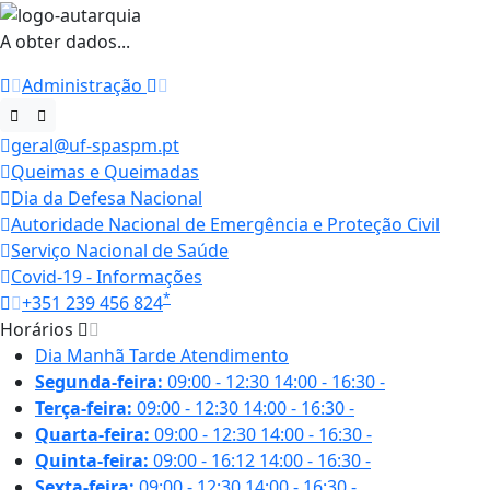
A obter dados...
Administração
geral@uf-spaspm.pt
Queimas e Queimadas
Dia da Defesa Nacional
Autoridade Nacional de Emergência e Proteção Civil
Serviço Nacional de Saúde
Covid-19 - Informações
*
+351 239 456 824
Horários
Dia
Manhã
Tarde
Atendimento
Segunda-feira:
09:00 - 12:30
14:00 - 16:30
-
Terça-feira:
09:00 - 12:30
14:00 - 16:30
-
Quarta-feira:
09:00 - 12:30
14:00 - 16:30
-
Quinta-feira:
09:00 - 16:12
14:00 - 16:30
-
Sexta-feira:
09:00 - 12:30
14:00 - 16:30
-