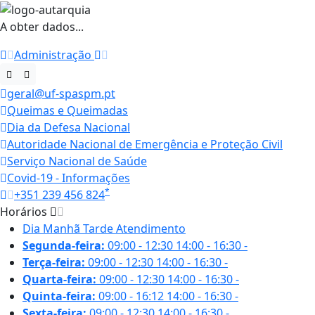
A obter dados...
Administração
geral@uf-spaspm.pt
Queimas e Queimadas
Dia da Defesa Nacional
Autoridade Nacional de Emergência e Proteção Civil
Serviço Nacional de Saúde
Covid-19 - Informações
*
+351 239 456 824
Horários
Dia
Manhã
Tarde
Atendimento
Segunda-feira:
09:00 - 12:30
14:00 - 16:30
-
Terça-feira:
09:00 - 12:30
14:00 - 16:30
-
Quarta-feira:
09:00 - 12:30
14:00 - 16:30
-
Quinta-feira:
09:00 - 16:12
14:00 - 16:30
-
Sexta-feira:
09:00 - 12:30
14:00 - 16:30
-