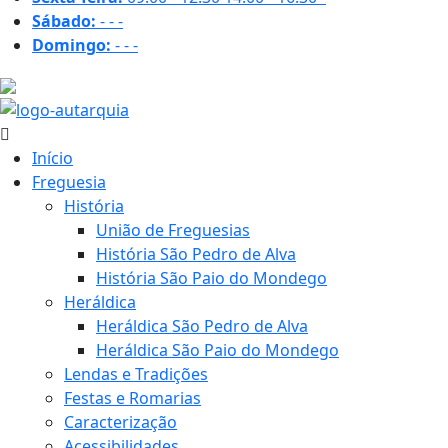
Sábado:
-
-
-
Domingo:
-
-
-
32.2 ºC
Início
Freguesia
História
União de Freguesias
História São Pedro de Alva
História São Paio do Mondego
Heráldica
Heráldica São Pedro de Alva
Heráldica São Paio do Mondego
Lendas e Tradições
Festas e Romarias
Caracterização
Acessibilidades