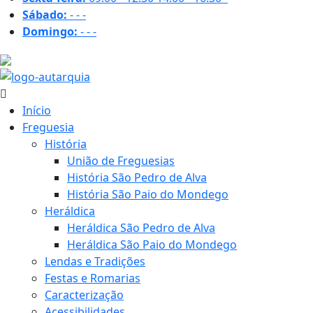
Sábado:
-
-
-
Domingo:
-
-
-
30.4 ºC
Início
Freguesia
História
União de Freguesias
História São Pedro de Alva
História São Paio do Mondego
Heráldica
Heráldica São Pedro de Alva
Heráldica São Paio do Mondego
Lendas e Tradições
Festas e Romarias
Caracterização
Acessibilidades