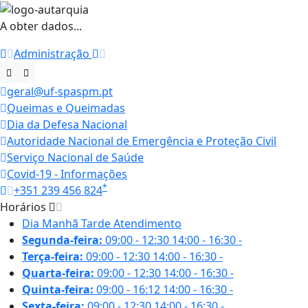
A obter dados...
Administração
geral@uf-spaspm.pt
Queimas e Queimadas
Dia da Defesa Nacional
Autoridade Nacional de Emergência e Proteção Civil
Serviço Nacional de Saúde
Covid-19 - Informações
*
+351 239 456 824
Horários
Dia
Manhã
Tarde
Atendimento
Segunda-feira:
09:00 - 12:30
14:00 - 16:30
-
Terça-feira:
09:00 - 12:30
14:00 - 16:30
-
Quarta-feira:
09:00 - 12:30
14:00 - 16:30
-
Quinta-feira:
09:00 - 16:12
14:00 - 16:30
-
Sexta-feira:
09:00 - 12:30
14:00 - 16:30
-