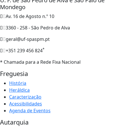
U. F. de São Pedro de Alva e São Paio de
Mondego
Av. 16 de Agosto n.º 10
3360 - 258 - São Pedro de Alva
geral@uf-spaspm.pt
*
+351 239 456 824
* Chamada para a Rede Fixa Nacional
Freguesia
História
Heráldica
Caracterização
Acessibilidades
Agenda de Eventos
Autarquia