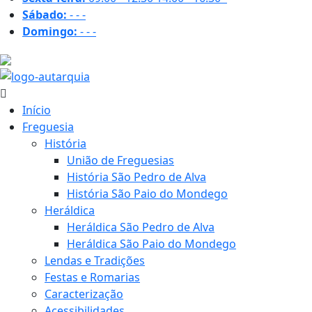
Sábado:
-
-
-
Domingo:
-
-
-
31.1 ºC
Início
Freguesia
História
União de Freguesias
História São Pedro de Alva
História São Paio do Mondego
Heráldica
Heráldica São Pedro de Alva
Heráldica São Paio do Mondego
Lendas e Tradições
Festas e Romarias
Caracterização
Acessibilidades