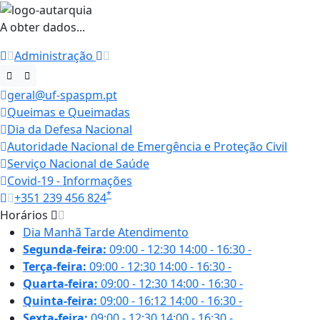
A obter dados...
Administração
geral@uf-spaspm.pt
Queimas e Queimadas
Dia da Defesa Nacional
Autoridade Nacional de Emergência e Proteção Civil
Serviço Nacional de Saúde
Covid-19 - Informações
*
+351 239 456 824
Horários
Dia
Manhã
Tarde
Atendimento
Segunda-feira:
09:00 - 12:30
14:00 - 16:30
-
Terça-feira:
09:00 - 12:30
14:00 - 16:30
-
Quarta-feira:
09:00 - 12:30
14:00 - 16:30
-
Quinta-feira:
09:00 - 16:12
14:00 - 16:30
-
Sexta-feira:
09:00 - 12:30
14:00 - 16:30
-