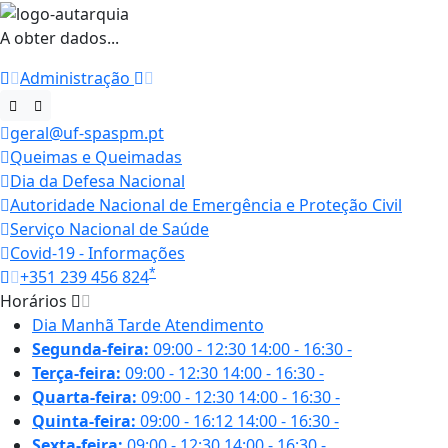
A obter dados...
Administração
geral@uf-spaspm.pt
Queimas e Queimadas
Dia da Defesa Nacional
Autoridade Nacional de Emergência e Proteção Civil
Serviço Nacional de Saúde
Covid-19 - Informações
*
+351 239 456 824
Horários
Dia
Manhã
Tarde
Atendimento
Segunda-feira:
09:00 - 12:30
14:00 - 16:30
-
Terça-feira:
09:00 - 12:30
14:00 - 16:30
-
Quarta-feira:
09:00 - 12:30
14:00 - 16:30
-
Quinta-feira:
09:00 - 16:12
14:00 - 16:30
-
Sexta-feira:
09:00 - 12:30
14:00 - 16:30
-