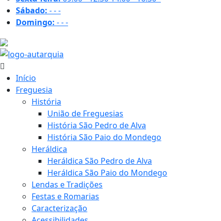
Sábado:
-
-
-
Domingo:
-
-
-
30.4 ºC
Início
Freguesia
História
União de Freguesias
História São Pedro de Alva
História São Paio do Mondego
Heráldica
Heráldica São Pedro de Alva
Heráldica São Paio do Mondego
Lendas e Tradições
Festas e Romarias
Caracterização
Acessibilidades