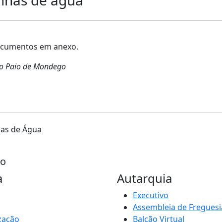
documentos em anexo.
São Paio de Mondego
has de Água
go
a
Autarquia
Executivo
Assembleia de Freguesi
zação
Balcão Virtual