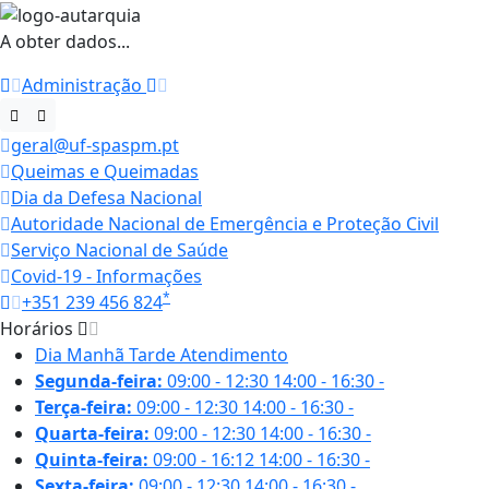
A obter dados...
Administração
geral@uf-spaspm.pt
Queimas e Queimadas
Dia da Defesa Nacional
Autoridade Nacional de Emergência e Proteção Civil
Serviço Nacional de Saúde
Covid-19 - Informações
*
+351 239 456 824
Horários
Dia
Manhã
Tarde
Atendimento
Segunda-feira:
09:00 - 12:30
14:00 - 16:30
-
Terça-feira:
09:00 - 12:30
14:00 - 16:30
-
Quarta-feira:
09:00 - 12:30
14:00 - 16:30
-
Quinta-feira:
09:00 - 16:12
14:00 - 16:30
-
Sexta-feira:
09:00 - 12:30
14:00 - 16:30
-