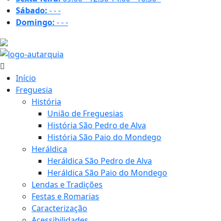
Sábado:
-
-
-
Domingo:
-
-
-
30.4 ºC
Início
Freguesia
História
União de Freguesias
História São Pedro de Alva
História São Paio do Mondego
Heráldica
Heráldica São Pedro de Alva
Heráldica São Paio do Mondego
Lendas e Tradições
Festas e Romarias
Caracterização
Acessibilidades