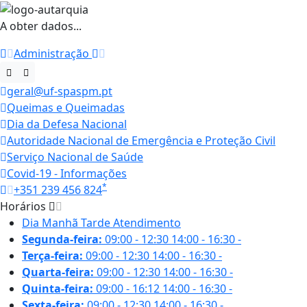
A obter dados...
Administração
geral@uf-spaspm.pt
Queimas e Queimadas
Dia da Defesa Nacional
Autoridade Nacional de Emergência e Proteção Civil
Serviço Nacional de Saúde
Covid-19 - Informações
*
+351 239 456 824
Horários
Dia
Manhã
Tarde
Atendimento
Segunda-feira:
09:00 - 12:30
14:00 - 16:30
-
Terça-feira:
09:00 - 12:30
14:00 - 16:30
-
Quarta-feira:
09:00 - 12:30
14:00 - 16:30
-
Quinta-feira:
09:00 - 16:12
14:00 - 16:30
-
Sexta-feira:
09:00 - 12:30
14:00 - 16:30
-