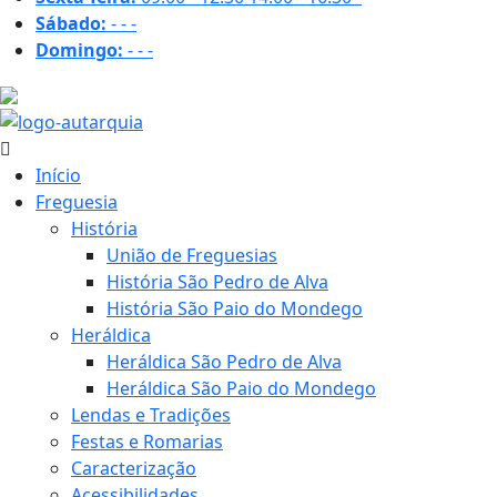
Sábado:
-
-
-
Domingo:
-
-
-
32.2 ºC
Início
Freguesia
História
União de Freguesias
História São Pedro de Alva
História São Paio do Mondego
Heráldica
Heráldica São Pedro de Alva
Heráldica São Paio do Mondego
Lendas e Tradições
Festas e Romarias
Caracterização
Acessibilidades