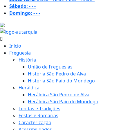
Sábado:
-
-
-
Domingo:
-
-
-
31.8 ºC
Início
Freguesia
História
União de Freguesias
História São Pedro de Alva
História São Paio do Mondego
Heráldica
Heráldica São Pedro de Alva
Heráldica São Paio do Mondego
Lendas e Tradições
Festas e Romarias
Caracterização
Acessibilidades