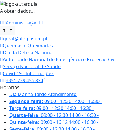
A obter dados...
Administração
geral@uf-spaspm.pt
Queimas e Queimadas
Dia da Defesa Nacional
Autoridade Nacional de Emergência e Proteção Civil
Serviço Nacional de Saúde
Covid-19 - Informações
*
+351 239 456 824
Horários
Dia
Manhã
Tarde
Atendimento
Segunda-feira:
09:00 - 12:30
14:00 - 16:30
-
Terça-feira:
09:00 - 12:30
14:00 - 16:30
-
Quarta-feira:
09:00 - 12:30
14:00 - 16:30
-
Quinta-feira:
09:00 - 16:12
14:00 - 16:30
-
Sexta-feira:
09:00 - 12:30
14:00 - 16:30
-