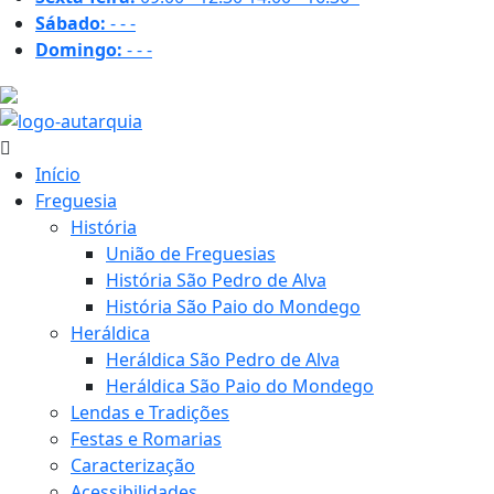
Sábado:
-
-
-
Domingo:
-
-
-
31.8 ºC
Início
Freguesia
História
União de Freguesias
História São Pedro de Alva
História São Paio do Mondego
Heráldica
Heráldica São Pedro de Alva
Heráldica São Paio do Mondego
Lendas e Tradições
Festas e Romarias
Caracterização
Acessibilidades