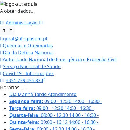
A obter dados...
Administração
geral@uf-spaspm.pt
Queimas e Queimadas
Dia da Defesa Nacional
Autoridade Nacional de Emergência e Proteção Civil
Serviço Nacional de Saúde
Covid-19 - Informações
*
+351 239 456 824
Horários
Dia
Manhã
Tarde
Atendimento
Segunda-feira:
09:00 - 12:30
14:00 - 16:30
-
Terça-feira:
09:00 - 12:30
14:00 - 16:30
-
Quarta-feira:
09:00 - 12:30
14:00 - 16:30
-
Quinta-feira:
09:00 - 16:12
14:00 - 16:30
-
Sexta-feira:
09:00 - 12:30
14:00 - 16:30
-