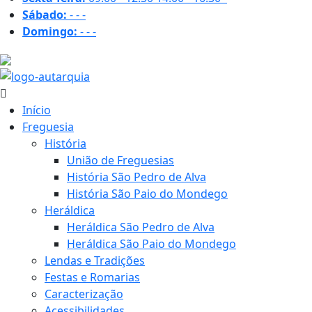
Sábado:
-
-
-
Domingo:
-
-
-
31.1 ºC
Início
Freguesia
História
União de Freguesias
História São Pedro de Alva
História São Paio do Mondego
Heráldica
Heráldica São Pedro de Alva
Heráldica São Paio do Mondego
Lendas e Tradições
Festas e Romarias
Caracterização
Acessibilidades