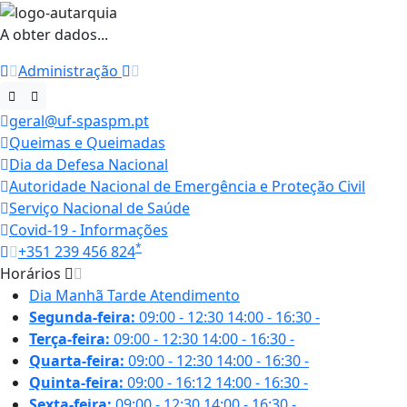
A obter dados...
Administração
geral@uf-spaspm.pt
Queimas e Queimadas
Dia da Defesa Nacional
Autoridade Nacional de Emergência e Proteção Civil
Serviço Nacional de Saúde
Covid-19 - Informações
*
+351 239 456 824
Horários
Dia
Manhã
Tarde
Atendimento
Segunda-feira:
09:00 - 12:30
14:00 - 16:30
-
Terça-feira:
09:00 - 12:30
14:00 - 16:30
-
Quarta-feira:
09:00 - 12:30
14:00 - 16:30
-
Quinta-feira:
09:00 - 16:12
14:00 - 16:30
-
Sexta-feira:
09:00 - 12:30
14:00 - 16:30
-